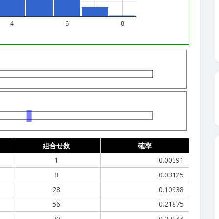
4
6
8
組合せ数
確率
1
0.00391
8
0.03125
28
0.10938
56
0.21875
70
0.27344