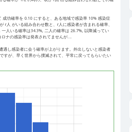
成功確率を 0.10 にすると、ある地域で感染率 10% 感染症
が r人 がいる組み合わせ数と、r人に感染者が含まれる確率、
人いる確率は34.3%, 二人の確率は 26.7%, 以降減ってい
ロナの感染率は発表されてませんが….
遭遇し感染者に会う確率が上がります。外出しないと感染者
とですが、早く世界から撲滅されて、平常に戻ってもらいたい