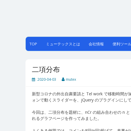
Skip
to
content
TOP
ミューテックスとは
会社情報
便利ツー
二項分布
2020-04-03
mutex
新型コロナの外出自粛要請と Tel work で移動時間
ォンで動くスライダーを、jQuery のプラグインにし
今回は、二項分布を題材に、nCr の組み合わせの n と
れるグラフページを作ってみました。
よくある例題では、コインを8回(n回)投げて、表裏が出