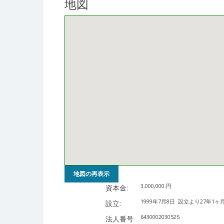
地図
地図の再表示
3,000,000.円
資本金:
1999年7月8日
設立より27年1ヶ
設立:
6430002030525
法人番号