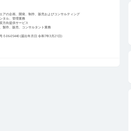
エアの企画、開発、制作、販売およびコンサルティング
ンタル、管理業務
双方向提供サービス
、製作、販売、コンサルタント業務
06-05440 (届出年月日:令和7年3月21日)