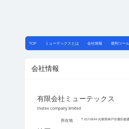
Skip
to
content
TOP
ミューテックスとは
会社情報
便利ツー
会社情報
有限会社ミューテックス
mutex company limited
〒657-0844 兵庫県神戸市灘区都通4
所在地