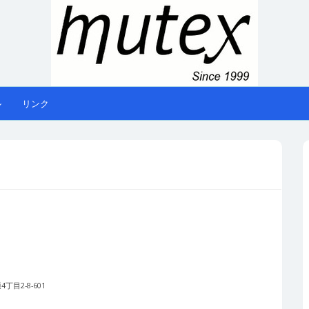
ル
リンク
丁目2-8-601