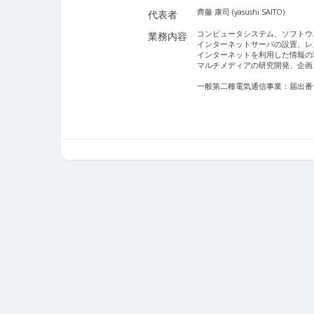
齊藤 康司 (yasushi SAITO)
代表者
コンピュータシステム、ソフトウ
業務内容
インターネットサーバの設置、レ
インターネットを利用した情報の
マルチメディアの研究開発、企画
一般第二種電気通信事業：届出番号 E-